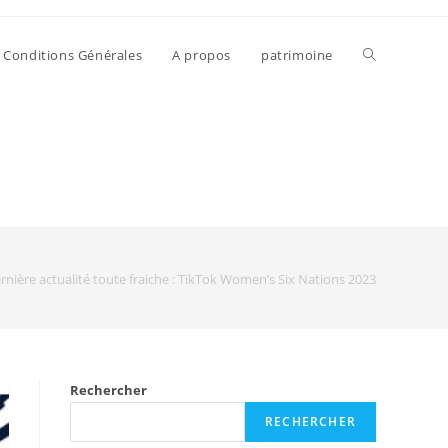
Conditions Générales
A propos
patrimoine
rnière actualité toute fraiche : TikTok Women’s Six Nations 2023
Rechercher
RECHERCHER