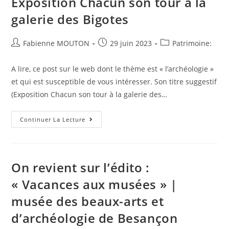
Exposition Chacun son tour à la
galerie des Bigotes
Auteur/autrice
Post
Post
Fabienne MOUTON
29 juin 2023
Patrimoine:
de
published:
category:
la
A lire, ce post sur le web dont le thème est « l’archéologie »
publication :
et qui est susceptible de vous intéresser. Son titre suggestif
(Exposition Chacun son tour à la galerie des…
Que
Continuer La Lecture
Penser
De
Ce
Papier
:
Exposition
On revient sur l’édito :
Chacun
Son
« Vacances aux musées » |
Tour
À
musée des beaux-arts et
La
Galerie
Des
d’archéologie de Besançon
Bigotes