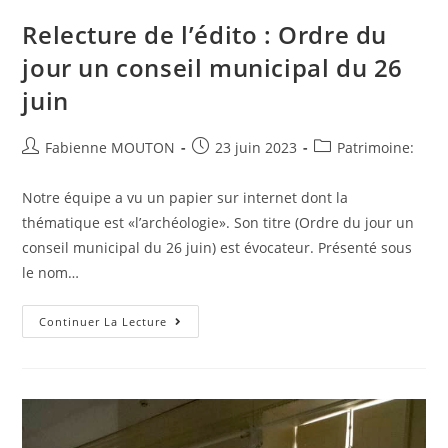
:
Lons
Relecture de l’édito : Ordre du
Mag
Juin
jour un conseil municipal du 26
2023
juin
Auteur/autrice
Post
Post
Fabienne MOUTON
23 juin 2023
Patrimoine:
de
published:
category:
la
Notre équipe a vu un papier sur internet dont la
publication :
thématique est «l’archéologie». Son titre (Ordre du jour un
conseil municipal du 26 juin) est évocateur. Présenté sous
le nom…
Relecture
Continuer La Lecture
De
L’édito
:
Ordre
Du
Jour
Un
Conseil
Municipal