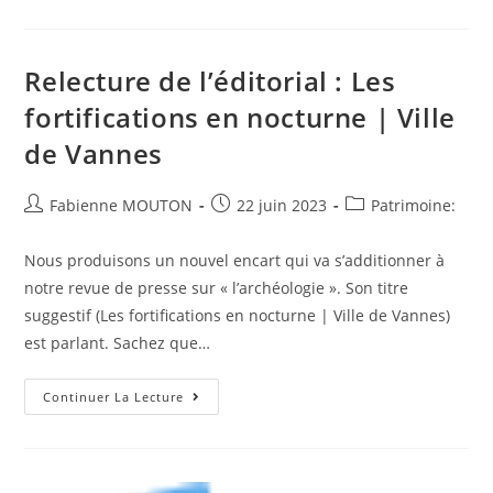
Sur
L’édito
:
Les
Grandes
Relecture de l’éditorial : Les
Heures
De
fortifications en nocturne | Ville
Limur
de Vannes
Auteur/autrice
Post
Post
Fabienne MOUTON
22 juin 2023
Patrimoine:
de
published:
category:
la
Nous produisons un nouvel encart qui va s’additionner à
publication :
notre revue de presse sur « l’archéologie ». Son titre
suggestif (Les fortifications en nocturne | Ville de Vannes)
est parlant. Sachez que…
Relecture
Continuer La Lecture
De
L’éditorial
:
Les
Fortifications
En