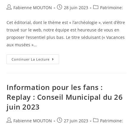
Auteur/autrice
Post
Post
Fabienne MOUTON
28 juin 2023
Patrimoine:
de
published:
category:
la
Cet éditorial, dont le thème est « l’archéologie », vient d’être
publication :
trouvé sur le web, notre équipe est heureuse de vous en
proposer l’essentiel plus bas. Le titre séduisant (« Vacances
aux musées »…
On
Continuer La Lecture
Revient
Sur
L’édito
:
« Vacances
Aux
Information pour les fans :
Musées »
|
Replay : Conseil Municipal du 26
Musée
Des
juin 2023
Beaux-
Arts
Et
D’archéologie
Auteur/autrice
Post
Post
Fabienne MOUTON
27 juin 2023
Patrimoine:
De
Besançon
de
published:
category:
la