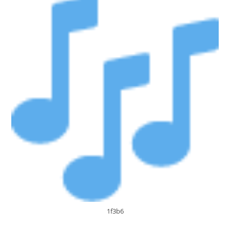
Nocturne
|
Ville
De
Vannes
1f3b6