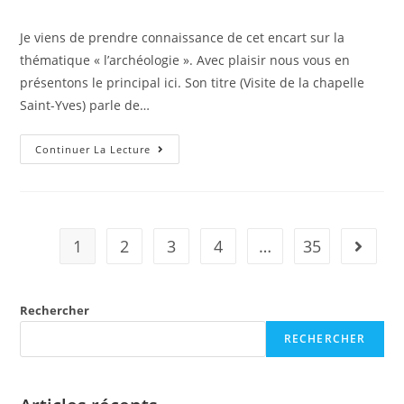
de
published:
category:
la
Je viens de prendre connaissance de cet encart sur la
publication :
thématique « l’archéologie ». Avec plaisir nous vous en
présentons le principal ici. Son titre (Visite de la chapelle
Saint-Yves) parle de…
Sur
Continuer La Lecture
Le
Web
:
Visite
De
La
Chapelle
1
2
3
4
…
35
Aller à 
Saint-
Yves
Rechercher
RECHERCHER