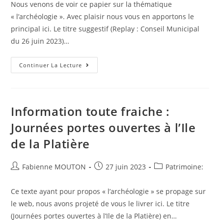
Nous venons de voir ce papier sur la thématique
publication :
« l’archéologie ». Avec plaisir nous vous en apportons le
principal ici. Le titre suggestif (Replay : Conseil Municipal
du 26 juin 2023)…
Information
Continuer La Lecture
Pour
Les
Fans
:
Replay
:
Information toute fraiche :
Conseil
Municipal
Journées portes ouvertes à l’Ile
Du
26
de la Platière
Juin
2023
Auteur/autrice
Post
Post
Fabienne MOUTON
27 juin 2023
Patrimoine:
de
published:
category:
la
Ce texte ayant pour propos « l’archéologie » se propage sur
publication :
le web, nous avons projeté de vous le livrer ici. Le titre
(Journées portes ouvertes à l’Ile de la Platière) en…