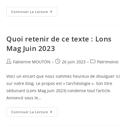
Information
Continuer La Lecture
Toute
Fraiche
:
Journées
Portes
Ouvertes
Quoi retenir de ce texte : Lons
À
L’Ile
Mag Juin 2023
De
La
Platière
Auteur/autrice
Post
Post
Fabienne MOUTON
26 juin 2023
Patrimoine:
de
published:
category:
la
Voici un encart que nous sommes heureux de divulguer ici
publication :
sur notre blog. Le propos est « l’archéologie ». Son titre
séduisant (Lons Mag Juin 2023) condense tout l’article.
Annoncé sous le…
Quoi
Continuer La Lecture
Retenir
De
Ce
Texte