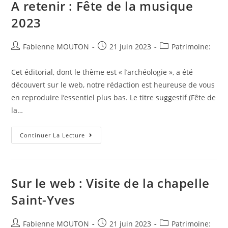
A retenir : Fête de la musique
2023
Auteur/autrice
Post
Post
Fabienne MOUTON
21 juin 2023
Patrimoine:
de
published:
category:
la
Cet éditorial, dont le thème est « l’archéologie », a été
publication :
découvert sur le web, notre rédaction est heureuse de vous
en reproduire l’essentiel plus bas. Le titre suggestif (Fête de
la…
A
Continuer La Lecture
Retenir
:
Fête
De
La
Musique
Sur le web : Visite de la chapelle
2023
Saint-Yves
Auteur/autrice
Post
Post
Fabienne MOUTON
21 juin 2023
Patrimoine: