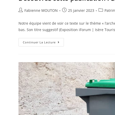
Remparts
Auteur/autrice
Post
Post
Fabienne MOUTON
25 janvier 2023
Patri
de
published:
category:
la
Notre équipe vient de voir ce texte sur le thème « l’arc
publication :
bas. Son titre suggestif (Exposition iForum | Isère Tour
Decouvrez
Continuer La Lecture
Cette
Publication
:
Exposition
IForum
|
Isère
Tourisme