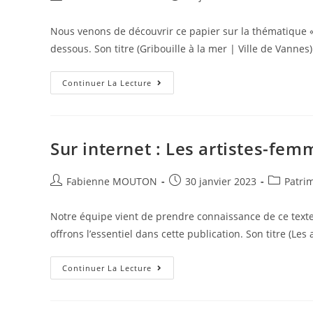
de
published:
category:
la
Nous venons de découvrir ce papier sur la thématique « l’
publication :
dessous. Son titre (Gribouille à la mer | Ville de Vannes
Dernière
Continuer La Lecture
Actu
Toute
Fraiche
:
Gribouille
À
Sur internet : Les artistes-fem
La
Mer
|
Auteur/autrice
Ville
Post
Post
Fabienne MOUTON
30 janvier 2023
Patri
De
de
published:
category:
Vannes
la
Notre équipe vient de prendre connaissance de ce texte 
publication :
offrons l’essentiel dans cette publication. Son titre (Les
Sur
Continuer La Lecture
Internet
:
Les
Artistes-