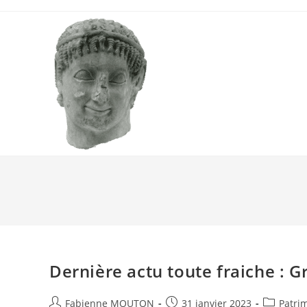
Skip
to
content
Dernière actu toute fraiche : Gr
Auteur/autrice
Post
Post
Fabienne MOUTON
31 janvier 2023
Patri