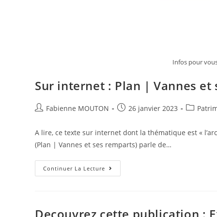
Infos pour vou
Sur internet : Plan | Vannes et
Auteur/autrice
Post
Post
Fabienne MOUTON
26 janvier 2023
Patri
de
published:
category:
la
A lire, ce texte sur internet dont la thématique est « l’a
publication :
(Plan | Vannes et ses remparts) parle de…
Sur
Continuer La Lecture
Internet
:
Plan
|
Vannes
Et
Decouvrez cette publication : 
Ses