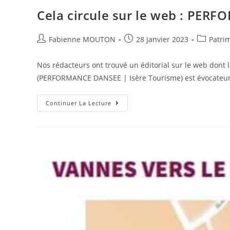
Femmes
|
Cela circule sur le web : PER
Ville
De
Vannes
Auteur/autrice
Post
Post
Fabienne MOUTON
28 janvier 2023
Patri
de
published:
category:
la
Nos rédacteurs ont trouvé un éditorial sur le web dont l
publication :
(PERFORMANCE DANSEE | Isère Tourisme) est évocateur.
Cela
Continuer La Lecture
Circule
Sur
Le
Web
:
PERFORMANCE
DANSEE
|
Isère
Tourisme