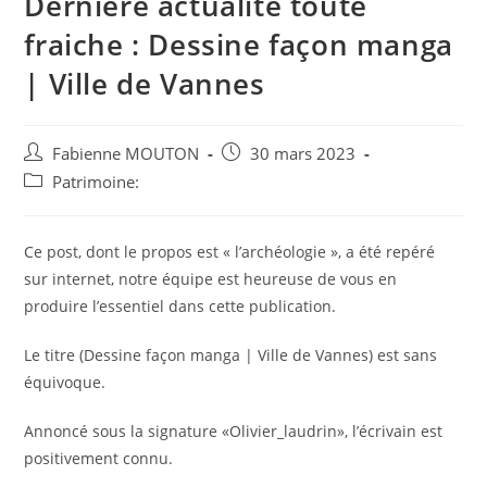
Dernière actualité toute
fraiche : Dessine façon manga
| Ville de Vannes
Auteur/autrice
Post
Fabienne MOUTON
30 mars 2023
de
published:
Post
Patrimoine:
la
category:
publication :
Ce post, dont le propos est « l’archéologie », a été repéré
sur internet, notre équipe est heureuse de vous en
produire l’essentiel dans cette publication.
Le titre (Dessine façon manga | Ville de Vannes) est sans
équivoque.
Annoncé sous la signature «Olivier_laudrin», l’écrivain est
positivement connu.