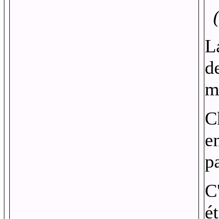
L
de
m
C
e
pa
C
é