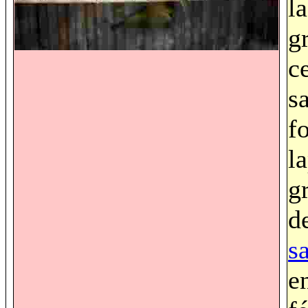
la
g
c
s
f
l
g
d
s
e