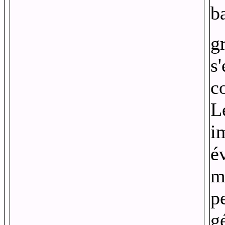
b
g
s
c
L
i
é
m
p
g