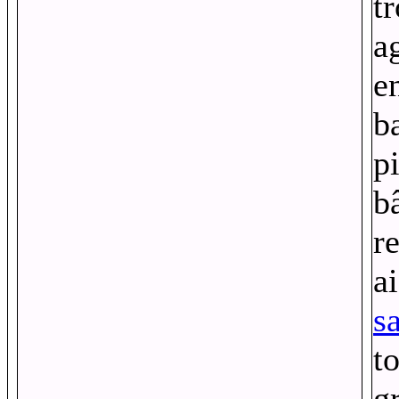
t
a
e
b
p
b
r
a
s
t
g