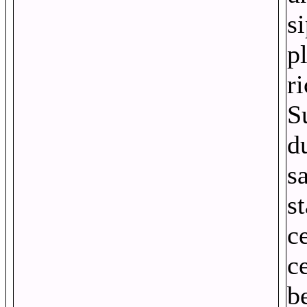
s
pl
r
Su
d
s
st
c
c
b