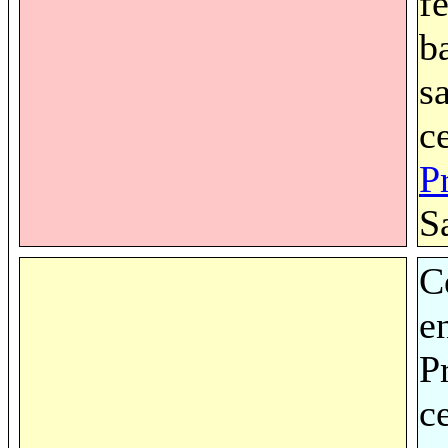
f
b
s
c
P
S
C
e
P
c