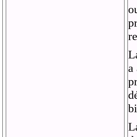
o
p
r
L
a
p
d
b
L