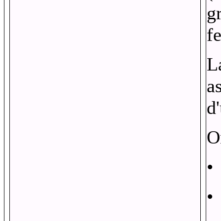
g
f
L
a
d
O
•
•