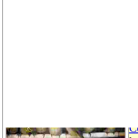
g
s
f
C
P
g
C
s
s
C