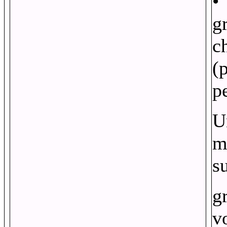
g
c
(
p
U
m
s
g
v