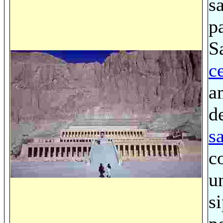
s
p
S
c
a
d
s
c
un
s