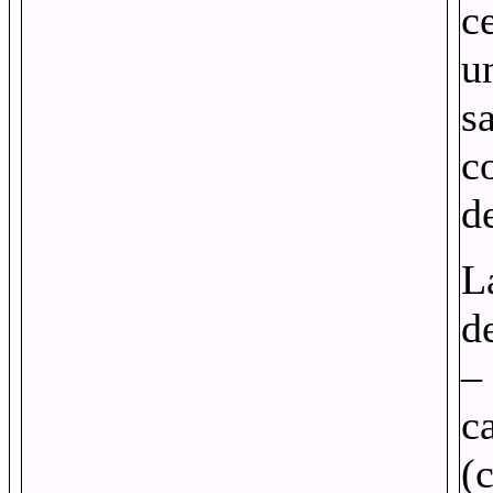
c
u
s
c
de
L
d
–
c
(