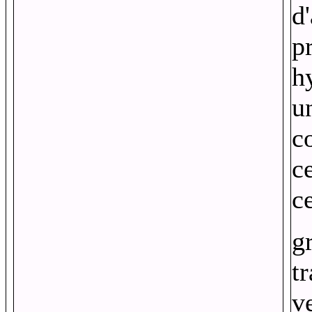
d
p
h
u
c
c
c
g
t
v