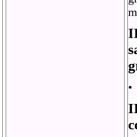
m
I
s
g
•
I
c