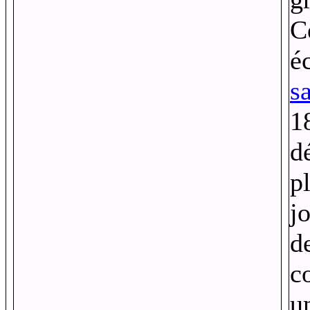
C
é
s
1
d
p
j
d
c
un