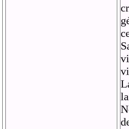
c
g
c
S
vi
vi
L
la
N
d