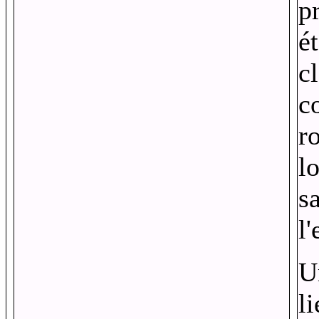
p
é
c
c
r
l
s
l'
U
l