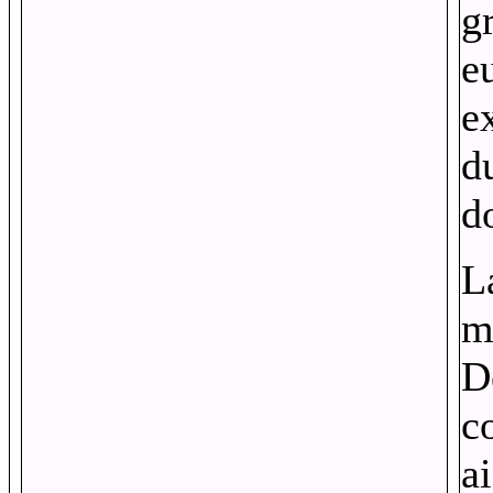
g
e
e
d
d
L
m
D
c
ai