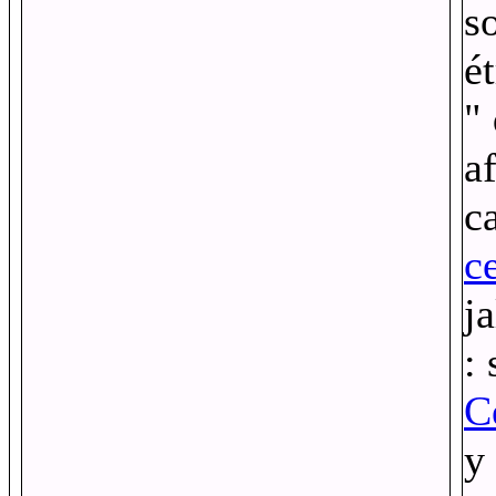
s
ét
"
a
c
c
j
:
C
y