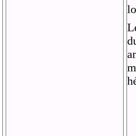
l
L
du
a
m
hé