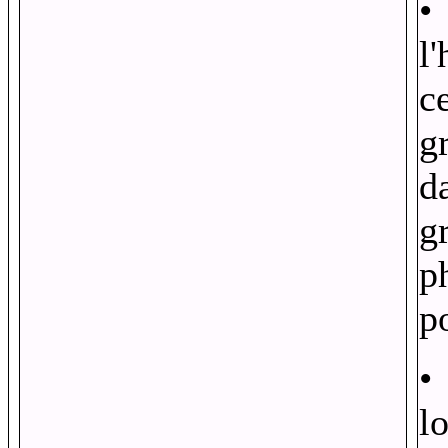
l
c
g
d
gr
p
p
l