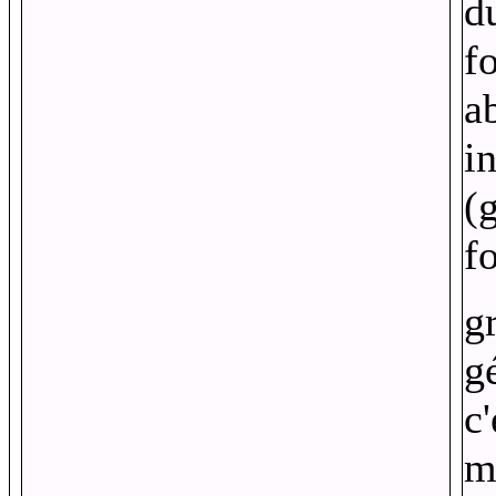
d
f
a
i
(g
f
g
g
c
m