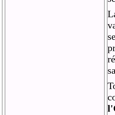
L
v
s
pr
r
sa
T
c
l