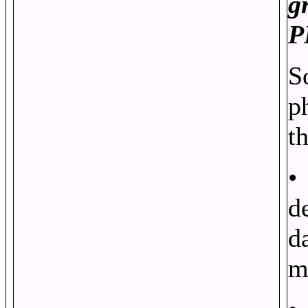
g
P
S
p
t
de
d
m