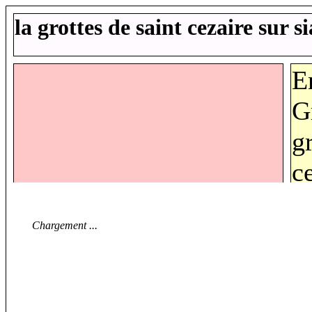
la grottes de saint cezaire sur s
E
G
gr
c
g
b
Chargement ...
r
s