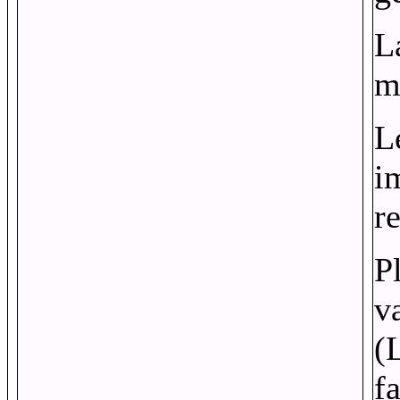
L
m
L
i
re
Pl
v
(L
f