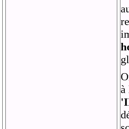
a
r
i
h
g
O
à
'
d
s