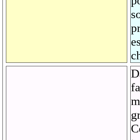
p
s
p
e
c
D
f
m
g
C