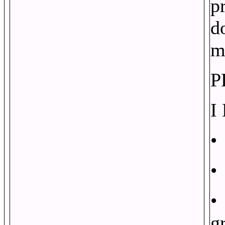
p
d
m
P
I
•
•
•
g