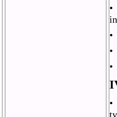
•
in
•
•
•
I
•
t