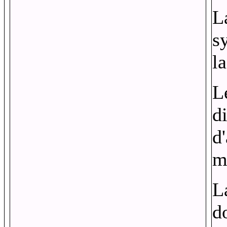
L
s
l
L
d
d'
m
L
d