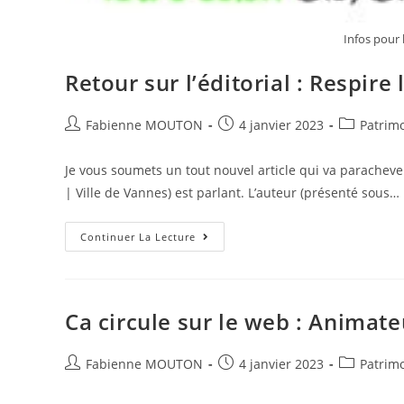
Du
Corps
Pour
Infos pour l
L’éternité
Retour sur l’éditorial : Respire 
Auteur/autrice
Post
Post
Fabienne MOUTON
4 janvier 2023
Patrimo
de
published:
category:
la
Je vous soumets un tout nouvel article qui va parachever 
publication :
| Ville de Vannes) est parlant. L’auteur (présenté sous…
Retour
Continuer La Lecture
Sur
L’éditorial
:
Respire
La
Vie
Ca circule sur le web : Animat
|
Ville
De
Auteur/autrice
Vannes
Post
Post
Fabienne MOUTON
4 janvier 2023
Patrimo
de
published:
category:
la