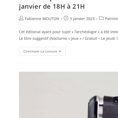
Civil
janvier de 18H à 21H
:
Les
Statistiques
2022
Auteur/autrice
Post
Post
Fabienne MOUTON
3 janvier 2023
Patrimo
de
published:
category:
la
Cet éditorial ayant pour sujet « l’archéologie » a été in
publication :
Le titre suggestif (Nocturne « Jeux » / Gratuit – Le jeudi
Revue
Continuer La Lecture
De
Presse
Web
:
Nocturne
« Jeux »
/
Gratuit
–
Le
Jeudi
12
Janvier
De
18H
À
21H