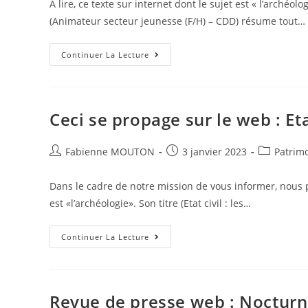
A lire, ce texte sur internet dont le sujet est « l’archéol
publication :
(Animateur secteur jeunesse (F/H) – CDD) résume tout…
Ca
Continuer La Lecture
Circule
Sur
Le
Web
:
Animateur
Ceci se propage sur le web : Etat
Secteur
Jeunesse
(F/H)
Auteur/autrice
–
Post
Post
Fabienne MOUTON
3 janvier 2023
Patrimo
CDD
de
published:
category:
la
Dans le cadre de notre mission de vous informer, nous 
publication :
est «l’archéologie». Son titre (Etat civil : les…
Ceci
Continuer La Lecture
Se
Propage
Sur
Le
Web
:
Revue de presse web : Nocturne 
Etat