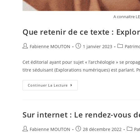
A connaitre 
Que retenir de ce texte : Expl
Auteur/autrice
Post
Post
Fabienne MOUTON
1 janvier 2023
Patrimo
de
published:
category:
la
Cet éditorial ayant pour sujet « l’archéologie » se propa
publication :
titre séduisant (Explorations numériques) est parlant. 
Que
Continuer La Lecture
Retenir
De
Ce
Texte
:
Explorations
Sur internet : Le rendez-vous 
Numériques
Auteur/autrice
Post
Post
Fabienne MOUTON
28 décembre 2022
Pa
de
published:
catego