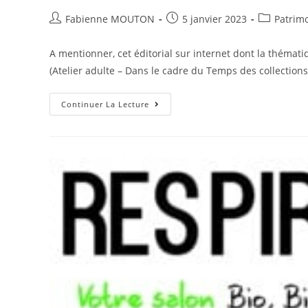
Auteur/autrice
Post
Post
Fabienne MOUTON
5 janvier 2023
Patrimo
de
published:
category:
la
A mentionner, cet éditorial sur internet dont la thématiqu
publication :
(Atelier adulte – Dans le cadre du Temps des collection
Quoi
Continuer La Lecture
Retenir
De
Ce
Texte
:
Atelier
Adulte
–
Dans
Le
Cadre
Du
Temps
Des
Collections
Corps
À
Corps
–
Une
Image