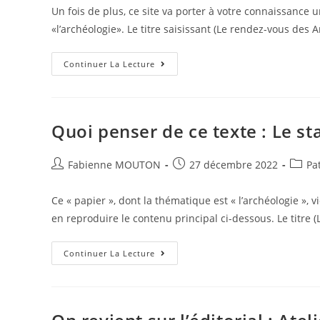
la
Un fois de plus, ce site va porter à votre connaissance 
publication :
«l’archéologie». Le titre saisissant (Le rendez-vous des
Sur
Continuer La Lecture
Internet
:
Le
Rendez-
Vous
Des
Quoi penser de ce texte : Le s
Amis
:
Une
Auteur/autrice
Œuvre,
Post
Post
Fabienne MOUTON
27 décembre 2022
Pa
Des
de
published:
catego
Regards
la
Ce « papier », dont la thématique est « l’archéologie », 
publication :
en reproduire le contenu principal ci-dessous. Le titre
Quoi
Continuer La Lecture
Penser
De
Ce
Texte
:
Le