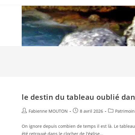
Skip
to
content
le destin du tableau oublié dans
Auteur/autrice
Post
Post
Fabienne MOUTON
8 avril 2026
Patrimoin
de
published:
category:
la
On ignore depuis combien de temps il est là. Le tableau 
publication :
été retrouvé dans le clocher de l'église…