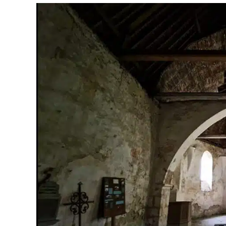
L’une
Des
Églises
Les
Plus
Insolites
De
La
Région