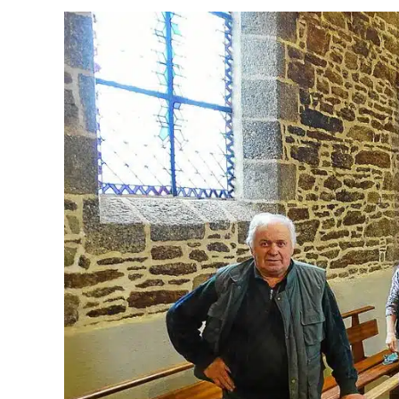
Sauver
«
L’église
Sans
Clocher
»,
Joyau
Médiéval
En
Péril