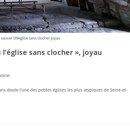
t sauver l39eglise sans clocher joyau
 l’église sans clocher », joyau
moine:
ans doute l'une des petites églises les plus atypiques de Seine-et-