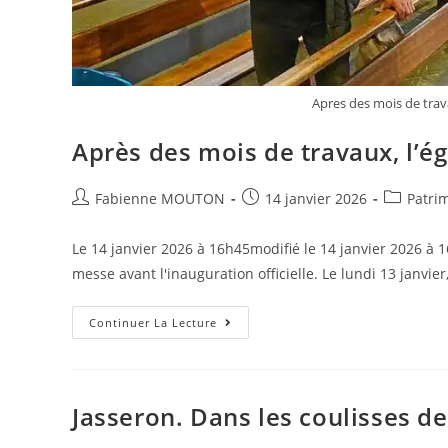
Apres des mois de trava
Après des mois de travaux, l’ég
Auteur/autrice
Post
Post
Fabienne MOUTON
14 janvier 2026
Patri
de
published:
category:
la
Le 14 janvier 2026 à 16h45modifié le 14 janvier 2026 à 
publication :
messe avant l'inauguration officielle. Le lundi 13 janvier
Après
Continuer La Lecture
Des
Mois
De
Travaux,
L’église
De
Jasseron. Dans les coulisses de
Lanrivain
Retrouve