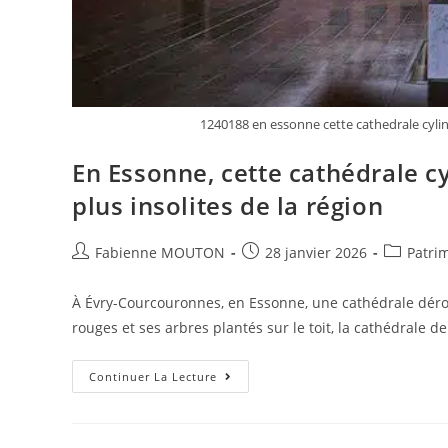
1240188 en essonne cette cathedrale cylindr
En Essonne, cette cathédrale cy
plus insolites de la région
Auteur/autrice
Post
Post
Fabienne MOUTON
28 janvier 2026
Patri
de
published:
category:
la
À Évry-Courcouronnes, en Essonne, une cathédrale dérou
publication :
rouges et ses arbres plantés sur le toit, la cathédrale 
En
Continuer La Lecture
Essonne,
Cette
Cathédrale
Cylindrique
Est