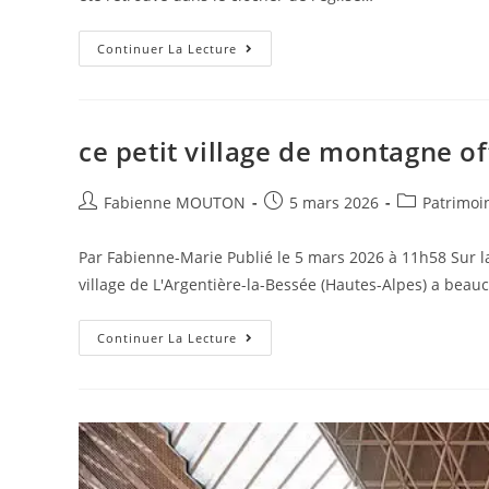
Le
Continuer La Lecture
Destin
Du
Tableau
Oublié
Dans
L’église
ce petit village de montagne 
Saint-
Saturnin
De
Auteur/autrice
Blois
Post
Post
Fabienne MOUTON
5 mars 2026
Patrimoi
de
published:
category:
la
Par Fabienne-Marie Publié le 5 mars 2026 à 11h58 Sur l
publication :
village de L'Argentière-la-Bessée (Hautes-Alpes) a beauc
Ce
Continuer La Lecture
Petit
Village
De
Montagne
Offre
Un
Patrimoine
Hors
Du