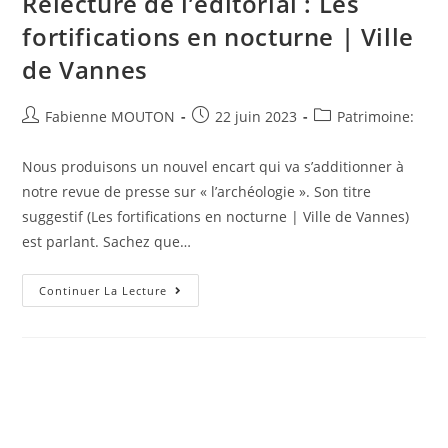
Relecture de l’éditorial : Les
fortifications en nocturne | Ville
de Vannes
Auteur/autrice
Post
Post
Fabienne MOUTON
22 juin 2023
Patrimoine:
de
published:
category:
la
Nous produisons un nouvel encart qui va s’additionner à
publication :
notre revue de presse sur « l’archéologie ». Son titre
suggestif (Les fortifications en nocturne | Ville de Vannes)
est parlant. Sachez que…
Relecture
Continuer La Lecture
De
L’éditorial
:
Les
Fortifications
En
Nocturne
|
Ville
De
Vannes