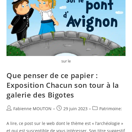
sur le
Que penser de ce papier :
Exposition Chacun son tour à la
galerie des Bigotes
Auteur/autrice
Post
Post
Fabienne MOUTON
29 juin 2023
Patrimoine:
de
published:
category:
la
A lire, ce post sur le web dont le thème est « l’archéologie »
publication :
et qui est susceptible de vous intéresser. Son titre suggestif