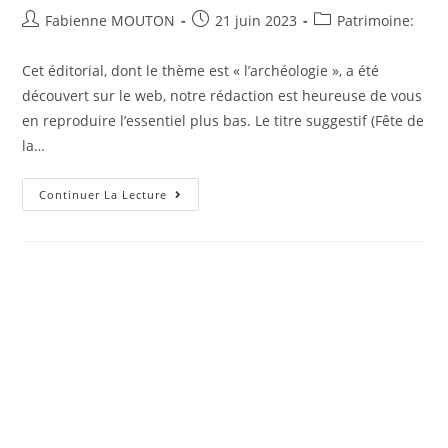
Auteur/autrice
Post
Post
Fabienne MOUTON
21 juin 2023
Patrimoine:
de
published:
category:
la
Cet éditorial, dont le thème est « l’archéologie », a été
publication :
découvert sur le web, notre rédaction est heureuse de vous
en reproduire l’essentiel plus bas. Le titre suggestif (Fête de
la…
A
Continuer La Lecture
Retenir
:
Fête
De
La
Musique
2023