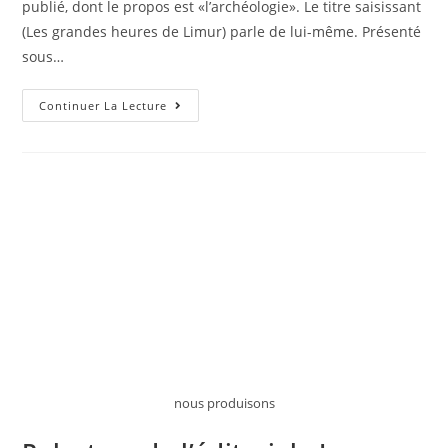
publié, dont le propos est «l’archéologie». Le titre saisissant
(Les grandes heures de Limur) parle de lui-même. Présenté
sous…
On
Continuer La Lecture
Revient
Sur
L’édito
:
Les
Grandes
Heures
De
Limur
nous produisons