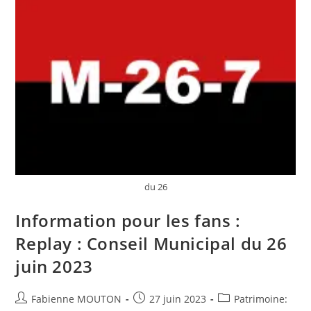
Musées »
|
Musée
Des
Beaux-
Arts
Et
D’archéologie
De
Besançon
du 26
Information pour les fans :
Replay : Conseil Municipal du 26
juin 2023
Auteur/autrice
Post
Post
Fabienne MOUTON
27 juin 2023
Patrimoine: