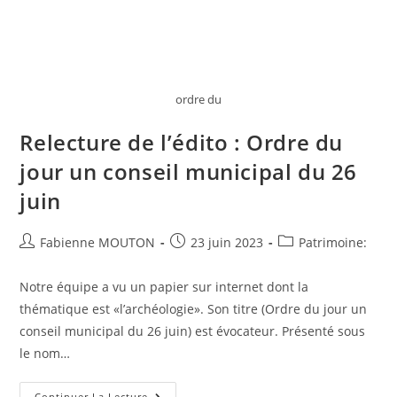
ordre du
Relecture de l’édito : Ordre du
jour un conseil municipal du 26
juin
Auteur/autrice
Post
Post
Fabienne MOUTON
23 juin 2023
Patrimoine:
de
published:
category:
la
Notre équipe a vu un papier sur internet dont la
publication :
thématique est «l’archéologie». Son titre (Ordre du jour un
conseil municipal du 26 juin) est évocateur. Présenté sous
le nom…
Relecture
Continuer La Lecture