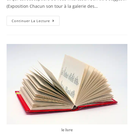
(Exposition Chacun son tour à la galerie des…
Que
Continuer La Lecture
Penser
De
Ce
Papier
:
Exposition
Chacun
Son
Tour
À
La
Galerie
Des
Bigotes
le livre