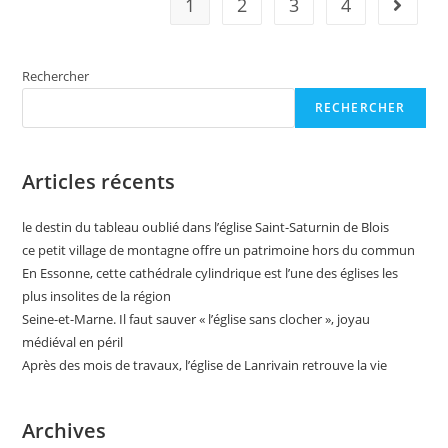
1
2
3
4
Aller à 
Saint-
Yves
Rechercher
RECHERCHER
Articles récents
le destin du tableau oublié dans l’église Saint-Saturnin de Blois
ce petit village de montagne offre un patrimoine hors du commun
En Essonne, cette cathédrale cylindrique est l’une des églises les
plus insolites de la région
Seine-et-Marne. Il faut sauver « l’église sans clocher », joyau
médiéval en péril
Après des mois de travaux, l’église de Lanrivain retrouve la vie
Archives