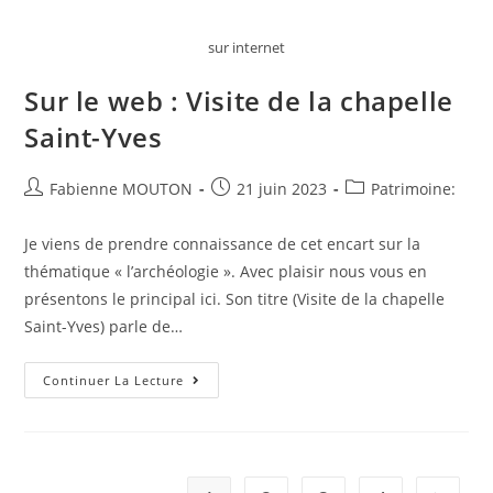
sur internet
Sur le web : Visite de la chapelle
Saint-Yves
Auteur/autrice
Post
Post
Fabienne MOUTON
21 juin 2023
Patrimoine:
de
published:
category:
la
Je viens de prendre connaissance de cet encart sur la
publication :
thématique « l’archéologie ». Avec plaisir nous vous en
présentons le principal ici. Son titre (Visite de la chapelle
Saint-Yves) parle de…
Sur
Continuer La Lecture
Le
Web
:
Visite
De
La
Chapelle