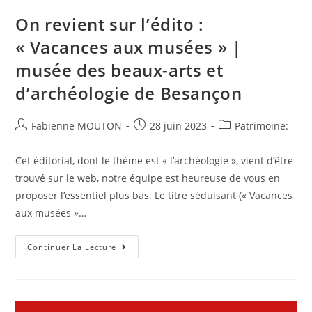
On revient sur l’édito :
« Vacances aux musées » |
musée des beaux-arts et
d’archéologie de Besançon
Auteur/autrice
Post
Post
Fabienne MOUTON
28 juin 2023
Patrimoine:
de
published:
category:
la
Cet éditorial, dont le thème est « l’archéologie », vient d’être
publication :
trouvé sur le web, notre équipe est heureuse de vous en
proposer l’essentiel plus bas. Le titre séduisant (« Vacances
aux musées »…
On
Continuer La Lecture
Revient
Sur
L’édito
:
« Vacances
Aux