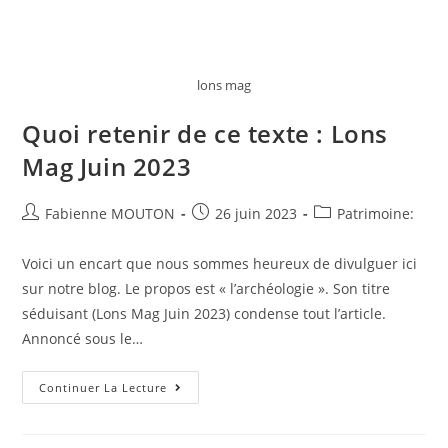
lons mag
Quoi retenir de ce texte : Lons
Mag Juin 2023
Auteur/autrice
Post
Post
Fabienne MOUTON
26 juin 2023
Patrimoine:
de
published:
category:
la
Voici un encart que nous sommes heureux de divulguer ici
publication :
sur notre blog. Le propos est « l’archéologie ». Son titre
séduisant (Lons Mag Juin 2023) condense tout l’article.
Annoncé sous le…
Quoi
Continuer La Lecture
Retenir
De
Ce
Texte