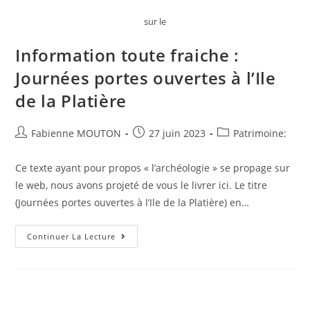
sur le
Information toute fraiche :
Journées portes ouvertes à l’Ile
de la Platière
Auteur/autrice
Post
Post
Fabienne MOUTON
27 juin 2023
Patrimoine:
de
published:
category:
la
Ce texte ayant pour propos « l’archéologie » se propage sur
publication :
le web, nous avons projeté de vous le livrer ici. Le titre
(Journées portes ouvertes à l’Ile de la Platière) en…
Information
Continuer La Lecture
Toute
Fraiche
:
Journées
Portes
Ouvertes
À