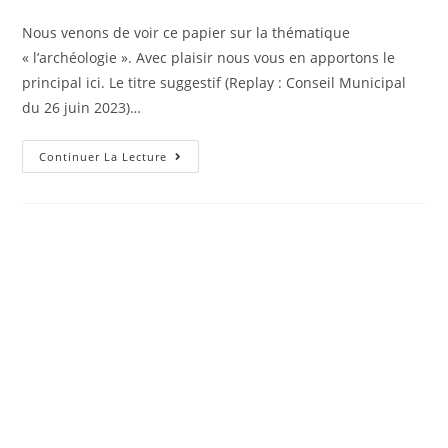
de
published:
category:
la
Nous venons de voir ce papier sur la thématique
publication :
« l’archéologie ». Avec plaisir nous vous en apportons le
principal ici. Le titre suggestif (Replay : Conseil Municipal
du 26 juin 2023)…
Information
Continuer La Lecture
Pour
Les
Fans
:
Replay
:
Conseil
Municipal
Du
26
Juin
2023