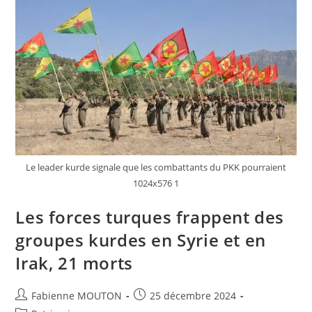
Le leader kurde signale que les combattants du PKK pourraient
1024x576 1
Les forces turques frappent des
groupes kurdes en Syrie et en
Irak, 21 morts
Auteur/autrice
Post
Fabienne MOUTON
25 décembre 2024
de
published: