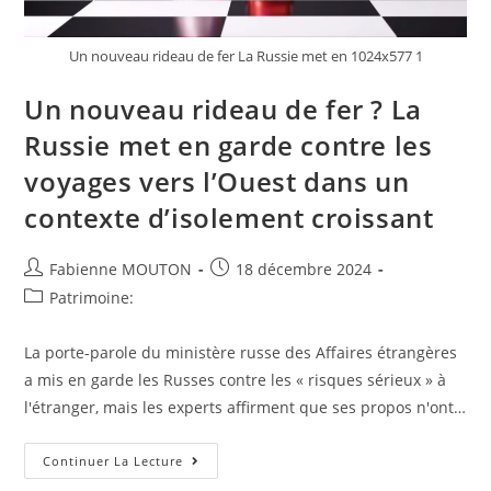
Un nouveau rideau de fer La Russie met en 1024x577 1
Un nouveau rideau de fer ? La
Russie met en garde contre les
voyages vers l’Ouest dans un
contexte d’isolement croissant
Auteur/autrice
Post
Fabienne MOUTON
18 décembre 2024
de
published:
Post
Patrimoine:
la
category:
publication :
La porte-parole du ministère russe des Affaires étrangères
a mis en garde les Russes contre les « risques sérieux » à
l'étranger, mais les experts affirment que ses propos n'ont…
Un
Continuer La Lecture
Nouveau