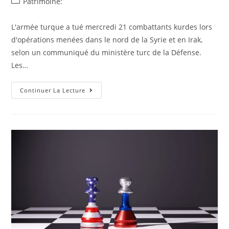
Post
Patrimoine:
la
category:
publication :
L'armée turque a tué mercredi 21 combattants kurdes lors
d'opérations menées dans le nord de la Syrie et en Irak,
selon un communiqué du ministère turc de la Défense.
Les…
Les
Continuer La Lecture
Forces
Turques
Frappent
Des
Groupes
Kurdes
En
Syrie
Et
En
Irak,
21
Morts