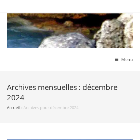
Skip
to
content
Menu
Archives mensuelles : décembre
2024
Accueil
»
Archives pour décembre 2024