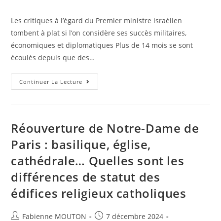
la
category:
publication :
Les critiques à l’égard du Premier ministre israélien
tombent à plat si l’on considère ses succès militaires,
économiques et diplomatiques Plus de 14 mois se sont
écoulés depuis que des…
AVIS
Continuer La Lecture
–
Pourquoi
Netanyahu
Est
Toujours
Au
Réouverture de Notre-Dame de
Sommet
Paris : basilique, église,
cathédrale… Quelles sont les
différences de statut des
édifices religieux catholiques
Auteur/autrice
Post
Fabienne MOUTON
7 décembre 2024