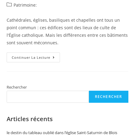
de
published:
Post
Patrimoine:
la
category:
publication :
Cathédrales, églises, basiliques et chapelles ont tous un
point commun : ces édifices sont des lieux de culte de
l'Église catholique. Mais les différences entre ces bâtiments
sont souvent méconnues.
Réouverture
Continuer La Lecture
De
Notre-
Dame
De
Paris
:
Basilique,
Rechercher
Église,
Cathédrale…
RECHERCHER
Quelles
Sont
Les
Différences
De
Articles récents
Statut
Des
Édifices
le destin du tableau oublié dans l’église Saint-Saturnin de Blois
Religieux