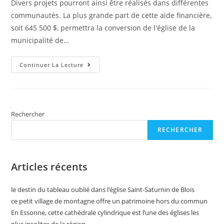
Divers projets pourront ainsi être réalisés dans différentes
publication :
communautés. La plus grande part de cette aide financière,
soit 645 500 $, permettra la conversion de l'église de la
municipalité de…
Québec
Continuer La Lecture
Accorde
1,4
Million
Pour
La
Restauration
Du
Rechercher
Patrimoine
Religieux
RECHERCHER
Au
Saguenay-
Lac-
Saint-
Jean
Articles récents
le destin du tableau oublié dans l’église Saint-Saturnin de Blois
ce petit village de montagne offre un patrimoine hors du commun
En Essonne, cette cathédrale cylindrique est l’une des églises les
plus insolites de la région