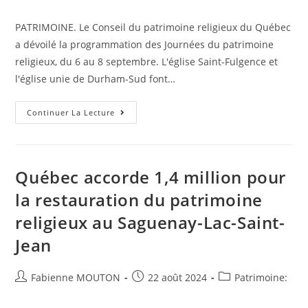
de
published:
category:
la
PATRIMOINE. Le Conseil du patrimoine religieux du Québec
publication :
a dévoilé la programmation des Journées du patrimoine
religieux, du 6 au 8 septembre. L'église Saint-Fulgence et
l'église unie de Durham-Sud font…
Durham-
Continuer La Lecture
Sud
Figure
À
La
Programmation
Des
Québec accorde 1,4 million pour
Journées
Du
la restauration du patrimoine
Patrimoine
Religieux
religieux au Saguenay-Lac-Saint-
Jean
Auteur/autrice
Post
Post
Fabienne MOUTON
22 août 2024
Patrimoine:
de
published:
category:
la