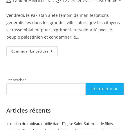
Auteur/autrice
Post
Post
Fabienne MOUTON
12 avril 2025
Patrimoine:
de
published:
category:
la
Vendredi, le Pakistan a été témoin de manifestations
publication :
généralisées dans les grandes villes alors que les citoyens
se rassemblaient pour exprimer leur solidarité avec le
peuple palestinien et condamner le…
Protestes
Continuer La Lecture
Pro-
Palestiniens
Tenues
Dans
Tout
Le
Pakistan
Rechercher
RECHERCHER
Articles récents
le destin du tableau oublié dans l’église Saint-Saturnin de Blois