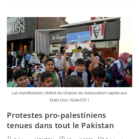
Des
Finances
Smotrich
Dit
Que
Vaincre
Le
Hamas
Plus
Important
Que
Le
Sauvetage
D’otages
Les manifestants ciblent les chaines de restauration rapide aux
Etats Unis 1024x575 1
Protestes pro-palestiniens
tenues dans tout le Pakistan