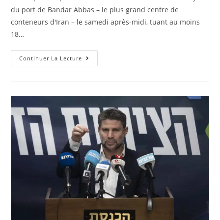
publication :
du port de Bandar Abbas – le plus grand centre de
conteneurs d'Iran – le samedi après-midi, tuant au moins
18…
Blast
Continuer La Lecture
De
Conteneurs
Chimiques
Au
Plus
Grand
Port
De
L’Iran
Tue
18,
Blesse
Des
Centaines