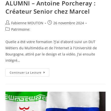
ALUMNI – Antoine Porcheray :
Créateur Senior chez Marcel
Auteur/autrice
Post
Fabienne MOUTON
26 novembre 2024
de
published:
Post
Patrimoine:
la
category:
publication :
Quelle a été votre formation ?J'ai d'abord suivi un DUT
Métiers du Multimédia et de l'Internet à l'Université de
Bourgogne, attiré par le design et la vidéo. J'ai ensuite
intégré…
ALUMNI
Continuer La Lecture
–
Antoine
Porcheray
:
Créateur
Senior
Chez
Marcel