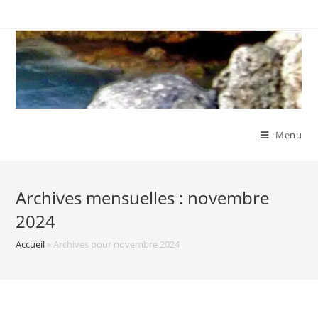
Skip
to
content
Menu
Archives mensuelles : novembre
2024
Accueil
»
Archives pour novembre 2024