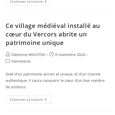
Patrimoine
Continuer La Lecture
:
En
France,
4
000
Édifices
Ce village médiéval installé au
Religieux
Sont
cœur du Vercors abrite un
En
Mauvais
patrimoine unique
État
Ou
En
Péril
Auteur/autrice
Post
Fabienne MOUTON
8 novembre 2024
de
published:
Post
Patrimoine:
la
category:
publication :
Doté d'un patrimoine ancien et unique, et d'un charme
authentique, il saura conquérir le cœur d'un bon nombre
de visiteurs.
Ce
Continuer La Lecture
Village
Médiéval
Installé
Au