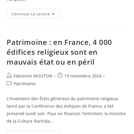
Un
Continuer La Lecture
Avion
Russe
Prend
Feu
Lors
De
Patrimoine : en France, 4 000
Son
Atterrissage
édifices religieux sont en
En
Turquie
mauvais état ou en péril
Auteur/autrice
Post
Fabienne MOUTON
19 novembre 2024
de
published:
Post
Patrimoine:
la
category:
publication :
L'inventaire des États généraux du patrimoine religieux,
lancé par la Conférence des évêques de France, a été
présenté lundi soir. Pour en financer l'entretien, la ministre
de la Culture Rachida…