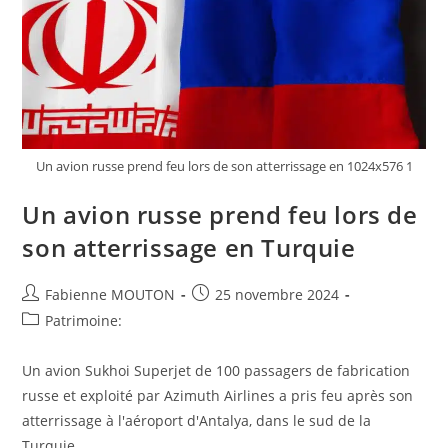
Un avion russe prend feu lors de son atterrissage en 1024x576 1
Un avion russe prend feu lors de
son atterrissage en Turquie
Auteur/autrice
Post
Fabienne MOUTON
25 novembre 2024
de
published:
Post
Patrimoine:
la
category:
publication :
Un avion Sukhoi Superjet de 100 passagers de fabrication
russe et exploité par Azimuth Airlines a pris feu après son
atterrissage à l'aéroport d'Antalya, dans le sud de la
Turquie,…