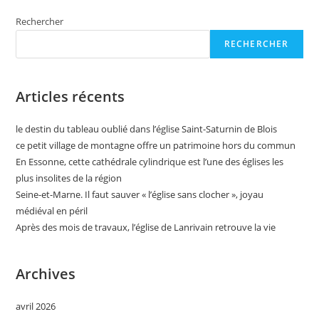
Deux
Années
De
Rechercher
Travaux,
L’église
RECHERCHER
Notre-
Dame-
De-
L’Assomption
A
Articles récents
Rouvert
le destin du tableau oublié dans l’église Saint-Saturnin de Blois
ce petit village de montagne offre un patrimoine hors du commun
En Essonne, cette cathédrale cylindrique est l’une des églises les
plus insolites de la région
Seine-et-Marne. Il faut sauver « l’église sans clocher », joyau
médiéval en péril
Après des mois de travaux, l’église de Lanrivain retrouve la vie
Archives
avril 2026