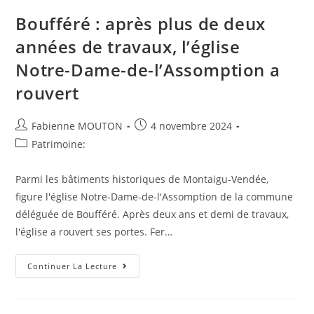
Cœur
Du
Boufféré : après plus de deux
Vercors
Abrite
années de travaux, l’église
Un
Patrimoine
Notre-Dame-de-l’Assomption a
Unique
rouvert
Auteur/autrice
Post
Fabienne MOUTON
4 novembre 2024
de
published:
Post
Patrimoine:
la
category:
publication :
Parmi les bâtiments historiques de Montaigu-Vendée,
figure l'église Notre-Dame-de-l'Assomption de la commune
déléguée de Boufféré. Après deux ans et demi de travaux,
l'église a rouvert ses portes. Fer…
Boufféré
Continuer La Lecture
:
Après
Plus
De