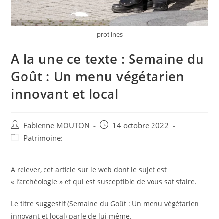
prot ines
A la une ce texte : Semaine du
Goût : Un menu végétarien
innovant et local
Auteur/autrice
Post
Fabienne MOUTON
14 octobre 2022
de
published:
Post
Patrimoine:
la
category:
publication :
A relever, cet article sur le web dont le sujet est
« l’archéologie » et qui est susceptible de vous satisfaire.
Le titre suggestif (Semaine du Goût : Un menu végétarien
innovant et local) parle de lui-même.