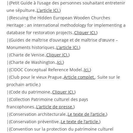
|{Petit Guide à l’usage des personnes souhaitant entretenir
une sépulture.,
L’article ICI.
}
|{Rescuing the Hidden European Wooden Churches
Heritage : an international methodology for implementing a
database for restoration projects.,
Cliquer ICI.
}
|{Guides de maîtrise d’ouvrage et de maîtrise d’œuvre –
Monuments historiques.,
L’article ICI.
}
|{Charte de Venise.,
Cliquer ICI.
}
|{Charte de Washington.,
Ici.
}
|{CIDOC Conceptual Reference Model.,
Ici.
}
|{Club pour le vieux Prague.,
Article complet.
. Suite sur le
prochain article.}
|{Code du patrimoine.,
Cliquer ICI.
}
|{Collection Patrimoine culturel des pays
francophones.,
L’article de presse.
}
|{Conservation architecturale.,
Le texte de l’article.
}
|{Conservation préventive.,
Le texte de l’article.
}
|{Convention sur la protection du patrimoine culturel