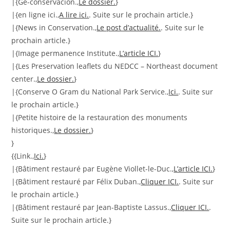
|{Ge-conservacion.,
Le dossier.
}
|{en ligne ici.,
A lire ici.
. Suite sur le prochain article.}
|{News in Conservation.,
Le post d’actualité.
. Suite sur le
prochain article.}
|{Image permanence Institute.,
L’article ICI.
}
|{Les Preservation leaflets du NEDCC – Northeast document
center.,
Le dossier.
}
|{Conserve O Gram du National Park Service.,
Ici.
. Suite sur
le prochain article.}
|{Petite histoire de la restauration des monuments
historiques.,
Le dossier.
}
}
{{Link.,
Ici.
}
|{Bâtiment restauré par Eugène Viollet-le-Duc.,
L’article ICI.
}
|{Bâtiment restauré par Félix Duban.,
Cliquer ICI.
. Suite sur
le prochain article.}
|{Bâtiment restauré par Jean-Baptiste Lassus.,
Cliquer ICI.
.
Suite sur le prochain article.}