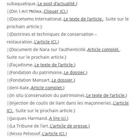
subaquatique.,
Le post d’actualité.
}
|{Din l-Art Ħelwa.,
Cliquer ICI.
}
|{Docomomo International.,
Le texte de l’article.
. Suite sur le
prochain article.}
|{Doctrines et techniques de conservation –
restauration.,
L’article ICI.
}
|{Document de Nara sur l’authenticité.,
Article complet.
.
Suite sur le prochain article.}
|{Façadisme.,
Le texte de l’article.
}
|{Fondation du patrimoine.,
Le dossier.
}
|{Fondation Mansart.,
Le dossier.
}
|{Ieni-Kale.,
Article complet.
}
|{In situ (conservation du patrimoine).,
Le texte de l’article.
}
|{Injection de coulis de liant dans les maçonneries.,
L’article
ICI.
. Suite sur le prochain article.}
|{Jacques Harmand.,
A lire ici.
}
|{La Tribune de l’art.,
L’article de presse.
}
|{Nisso Pelossof.,
L’article ICI.
}