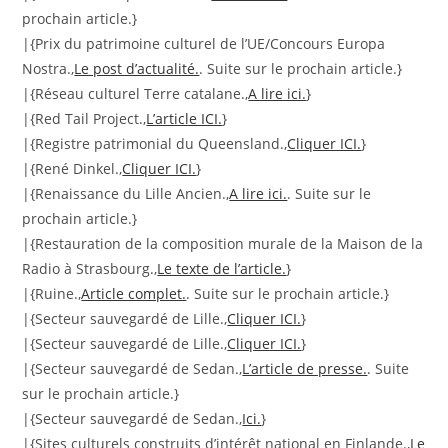
prochain article.}
|{Prix du patrimoine culturel de l’UE/Concours Europa
Nostra.,
Le post d’actualité.
. Suite sur le prochain article.}
|{Réseau culturel Terre catalane.,
A lire ici.
}
|{Red Tail Project.,
L’article ICI.
}
|{Registre patrimonial du Queensland.,
Cliquer ICI.
}
|{René Dinkel.,
Cliquer ICI.
}
|{Renaissance du Lille Ancien.,
A lire ici.
. Suite sur le
prochain article.}
|{Restauration de la composition murale de la Maison de la
Radio à Strasbourg.,
Le texte de l’article.
}
|{Ruine.,
Article complet.
. Suite sur le prochain article.}
|{Secteur sauvegardé de Lille.,
Cliquer ICI.
}
|{Secteur sauvegardé de Lille.,
Cliquer ICI.
}
|{Secteur sauvegardé de Sedan.,
L’article de presse.
. Suite
sur le prochain article.}
|{Secteur sauvegardé de Sedan.,
Ici.
}
|{Sites culturels construits d’intérêt national en Finlande.,
Le