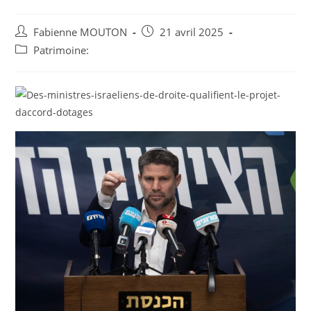
Auteur/autrice
Post
Fabienne MOUTON
21 avril 2025
de
published:
Post
Patrimoine:
la
category:
publication :