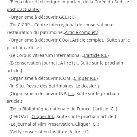
|{Bien culturel folklorique important de la Corée du Sud.,
Le
post d’actualité.
}
|{Organisme à découvrir GCI.,
Ici.
}
|{Du CICRP – Centre interrégional de conservation et
restauration du patrimoine.,
Article complet.
}
|{Organisme à découvrir COol .,
Article complet.
. Suite sur le
prochain article.}
|{Le Corpus Vitrearum International .,
L’article ICI.
}
|{E-conservation Journal .,
A lire ici.
. Suite sur le prochain
article.}
|{Organisme à découvrir ICOM .,
Cliquer ICI.
}
|{In Situ. Revue des patrimoines.,
Le dossier.
}
|{Organisme à découvrir INP.,
Ici.
. Suite sur le prochain
article.}
|{De la Bibliothèque nationale de France.,
L’article ICI.
}
|{CeROArt .,
Cliquer ICI.
. Suite sur le prochain article.}
|{Le Journal of Film Preservation.,
Cliquer ICI.
}
|{Getty conservation Institute.,
A lire ici.
}