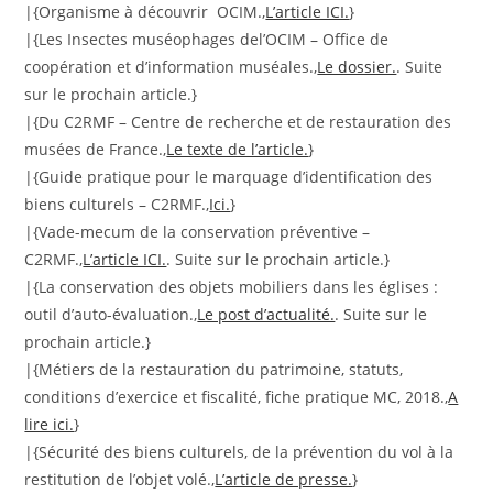
|{Organisme à découvrir OCIM.,
L’article ICI.
}
|{Les Insectes muséophages del’OCIM – Office de
coopération et d’information muséales.,
Le dossier.
. Suite
sur le prochain article.}
|{Du C2RMF – Centre de recherche et de restauration des
musées de France.,
Le texte de l’article.
}
|{Guide pratique pour le marquage d’identification des
biens culturels – C2RMF.,
Ici.
}
|{Vade-mecum de la conservation préventive –
C2RMF.,
L’article ICI.
. Suite sur le prochain article.}
|{La conservation des objets mobiliers dans les églises :
outil d’auto-évaluation.,
Le post d’actualité.
. Suite sur le
prochain article.}
|{Métiers de la restauration du patrimoine, statuts,
conditions d’exercice et fiscalité, fiche pratique MC, 2018.,
A
lire ici.
}
|{Sécurité des biens culturels, de la prévention du vol à la
restitution de l’objet volé.,
L’article de presse.
}