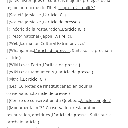
|{Sites historiques et culturels majeurs protégés de la
région autonome du Tibet.,
Le post d’actualité.
}
|{Société Jersiaise.,
L’article ICI.
}
|{Société Jersiaise.,
L’article de presse.
}
|{Théorie de la restauration.,
L’article ICI.
}
|{Trésor national (Japon).,
A lire ici.
}
|{Web Journal on Cultural Patrimony.,
Ici.
}
|{Whanganui.,
L’article de presse.
. Suite sur le prochain
article.}
|{Wiki Loves Earth.,
L’article de presse.
}
|{Wiki Loves Monuments.,
L’article de presse.
}
|{vitrail.,
L’article ICI.
}
|{Les ICC Notes de l’Institut canadien pour la
conservation.,
L’article de presse.
}
|{Centre de conservation du Québec .,
Article complet.
}
|{Monumental n°22 Conservation, restauration,
restauration, doctrines.,
L’article de presse.
. Suite sur le
prochain article.}