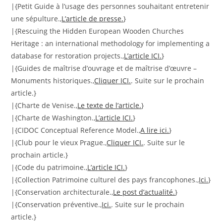
|{Petit Guide à l’usage des personnes souhaitant entretenir
une sépulture.,
L’article de presse.
}
|{Rescuing the Hidden European Wooden Churches
Heritage : an international methodology for implementing a
database for restoration projects.,
L’article ICI.
}
|{Guides de maîtrise d’ouvrage et de maîtrise d’œuvre –
Monuments historiques.,
Cliquer ICI.
. Suite sur le prochain
article.}
|{Charte de Venise.,
Le texte de l’article.
}
|{Charte de Washington.,
L’article ICI.
}
|{CIDOC Conceptual Reference Model.,
A lire ici.
}
|{Club pour le vieux Prague.,
Cliquer ICI.
. Suite sur le
prochain article.}
|{Code du patrimoine.,
L’article ICI.
}
|{Collection Patrimoine culturel des pays francophones.,
Ici.
}
|{Conservation architecturale.,
Le post d’actualité.
}
|{Conservation préventive.,
Ici.
. Suite sur le prochain
article.}