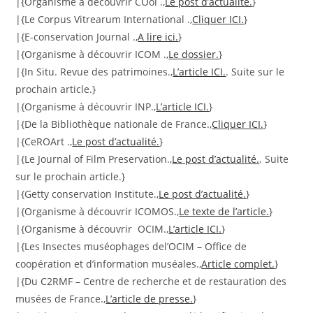
|{Organisme à découvrir COol .,
Le post d’actualité.
}
|{Le Corpus Vitrearum International .,
Cliquer ICI.
}
|{E-conservation Journal .,
A lire ici.
}
|{Organisme à découvrir ICOM .,
Le dossier.
}
|{In Situ. Revue des patrimoines.,
L’article ICI.
. Suite sur le
prochain article.}
|{Organisme à découvrir INP.,
L’article ICI.
}
|{De la Bibliothèque nationale de France.,
Cliquer ICI.
}
|{CeROArt .,
Le post d’actualité.
}
|{Le Journal of Film Preservation.,
Le post d’actualité.
. Suite
sur le prochain article.}
|{Getty conservation Institute.,
Le post d’actualité.
}
|{Organisme à découvrir ICOMOS.,
Le texte de l’article.
}
|{Organisme à découvrir OCIM.,
L’article ICI.
}
|{Les Insectes muséophages del’OCIM – Office de
coopération et d’information muséales.,
Article complet.
}
|{Du C2RMF – Centre de recherche et de restauration des
musées de France.,
L’article de presse.
}