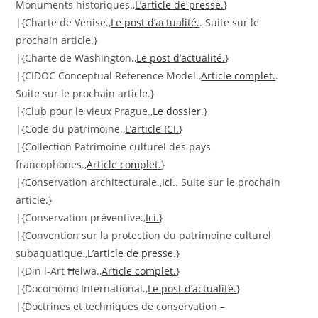
Monuments historiques.,
L’article de presse.
}
|{Charte de Venise.,
Le post d’actualité.
. Suite sur le
prochain article.}
|{Charte de Washington.,
Le post d’actualité.
}
|{CIDOC Conceptual Reference Model.,
Article complet.
.
Suite sur le prochain article.}
|{Club pour le vieux Prague.,
Le dossier.
}
|{Code du patrimoine.,
L’article ICI.
}
|{Collection Patrimoine culturel des pays
francophones.,
Article complet.
}
|{Conservation architecturale.,
Ici.
. Suite sur le prochain
article.}
|{Conservation préventive.,
Ici.
}
|{Convention sur la protection du patrimoine culturel
subaquatique.,
L’article de presse.
}
|{Din l-Art Ħelwa.,
Article complet.
}
|{Docomomo International.,
Le post d’actualité.
}
|{Doctrines et techniques de conservation –