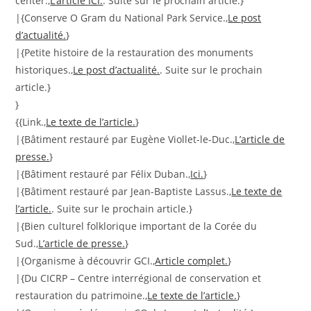
center.,
L’article ICI.
. Suite sur le prochain article.}
|{Conserve O Gram du National Park Service.,
Le post
d’actualité.
}
|{Petite histoire de la restauration des monuments
historiques.,
Le post d’actualité.
. Suite sur le prochain
article.}
}
{{Link.,
Le texte de l’article.
}
|{Bâtiment restauré par Eugène Viollet-le-Duc.,
L’article de
presse.
}
|{Bâtiment restauré par Félix Duban.,
Ici.
}
|{Bâtiment restauré par Jean-Baptiste Lassus.,
Le texte de
l’article.
. Suite sur le prochain article.}
|{Bien culturel folklorique important de la Corée du
Sud.,
L’article de presse.
}
|{Organisme à découvrir GCI.,
Article complet.
}
|{Du CICRP – Centre interrégional de conservation et
restauration du patrimoine.,
Le texte de l’article.
}