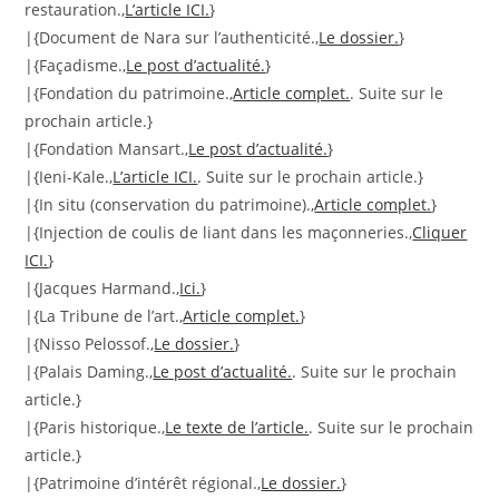
restauration.,
L’article ICI.
}
|{Document de Nara sur l’authenticité.,
Le dossier.
}
|{Façadisme.,
Le post d’actualité.
}
|{Fondation du patrimoine.,
Article complet.
. Suite sur le
prochain article.}
|{Fondation Mansart.,
Le post d’actualité.
}
|{Ieni-Kale.,
L’article ICI.
. Suite sur le prochain article.}
|{In situ (conservation du patrimoine).,
Article complet.
}
|{Injection de coulis de liant dans les maçonneries.,
Cliquer
ICI.
}
|{Jacques Harmand.,
Ici.
}
|{La Tribune de l’art.,
Article complet.
}
|{Nisso Pelossof.,
Le dossier.
}
|{Palais Daming.,
Le post d’actualité.
. Suite sur le prochain
article.}
|{Paris historique.,
Le texte de l’article.
. Suite sur le prochain
article.}
|{Patrimoine d’intérêt régional.,
Le dossier.
}