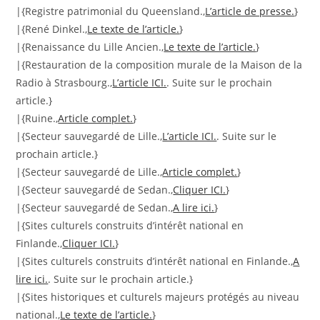
|{Registre patrimonial du Queensland.,
L’article de presse.
}
|{René Dinkel.,
Le texte de l’article.
}
|{Renaissance du Lille Ancien.,
Le texte de l’article.
}
|{Restauration de la composition murale de la Maison de la
Radio à Strasbourg.,
L’article ICI.
. Suite sur le prochain
article.}
|{Ruine.,
Article complet.
}
|{Secteur sauvegardé de Lille.,
L’article ICI.
. Suite sur le
prochain article.}
|{Secteur sauvegardé de Lille.,
Article complet.
}
|{Secteur sauvegardé de Sedan.,
Cliquer ICI.
}
|{Secteur sauvegardé de Sedan.,
A lire ici.
}
|{Sites culturels construits d’intérêt national en
Finlande.,
Cliquer ICI.
}
|{Sites culturels construits d’intérêt national en Finlande.,
A
lire ici.
. Suite sur le prochain article.}
|{Sites historiques et culturels majeurs protégés au niveau
national.,
Le texte de l’article.
}