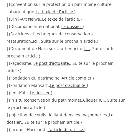
|{Convention sur la protection du patrimoine culturel
subaquatique.,
Le texte de l’article.
}
|{Din l-Art Ħelwa.,
Le texte de l’article.
}
|{Docomomo International.,
Le dossier.
}
|{Doctrines et techniques de conservation –
restauration.,
Ici.
. Suite sur le prochain article.}
|{Document de Nara sur l’authenticité.,
Ici.
. Suite sur le
prochain article.}
|{Façadisme.,
Le post d’actualité.
. Suite sur le prochain
article.}
|{Fondation du patrimoine.,
Article complet.
}
|{Fondation Mansart.,
Le post d’actualité.
}
|{Ieni-Kale.,
Le dossier.
}
|{In situ (conservation du patrimoine).,
Cliquer ICI.
. Suite sur
le prochain article.}
|{Injection de coulis de liant dans les maçonneries.,
Le
dossier.
. Suite sur le prochain article.}
|{Jacques Harmand.,
L’article de presse.
}