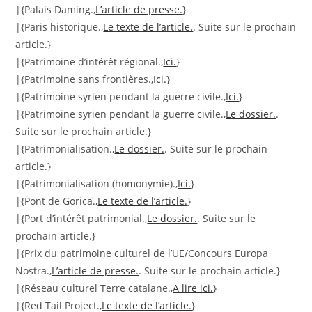
|{Palais Daming.,
L’article de presse.
}
|{Paris historique.,
Le texte de l’article.
. Suite sur le prochain
article.}
|{Patrimoine d’intérêt régional.,
Ici.
}
|{Patrimoine sans frontières.,
Ici.
}
|{Patrimoine syrien pendant la guerre civile.,
Ici.
}
|{Patrimoine syrien pendant la guerre civile.,
Le dossier.
.
Suite sur le prochain article.}
|{Patrimonialisation.,
Le dossier.
. Suite sur le prochain
article.}
|{Patrimonialisation (homonymie).,
Ici.
}
|{Pont de Gorica.,
Le texte de l’article.
}
|{Port d’intérêt patrimonial.,
Le dossier.
. Suite sur le
prochain article.}
|{Prix du patrimoine culturel de l’UE/Concours Europa
Nostra.,
L’article de presse.
. Suite sur le prochain article.}
|{Réseau culturel Terre catalane.,
A lire ici.
}
|{Red Tail Project.,
Le texte de l’article.
}