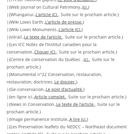
|{Web Journal on Cultural Patrimony.,
Ici.
}
|{Whanganui.,
L’article ICI.
. Suite sur le prochain article.}
|{Wiki Loves Earth.,
L’article de presse.
}
|{Wiki Loves Monuments.,
L’article ICI.
}
|{vitrail.,
Le texte de l’article.
. Suite sur le prochain article.}
|{Les ICC Notes de l’Institut canadien pour la
conservation.,
Cliquer ICI.
. Suite sur le prochain article.}
|{Centre de conservation du Québec .,
Ici.
. Suite sur le
prochain article.}
|{Monumental n°22 Conservation, restauration,
restauration, doctrines.,
Le dossier.
}
|{Ge-conservacion.,
Le post d’actualité.
}
|{en ligne ici.,
Article complet.
. Suite sur le prochain article.}
|{News in Conservation.,
Le texte de l’article.
. Suite sur le
prochain article.}
|{Image permanence Institute.,
A lire ici.
}
|{Les Preservation leaflets du NEDCC – Northeast document