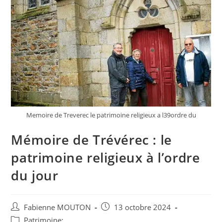
Memoire de Treverec le patrimoine religieux a l39ordre du
Mémoire de Trévérec : le
patrimoine religieux à l’ordre
du jour
Auteur/autrice
Post
Fabienne MOUTON
13 octobre 2024
de
published:
Post
Patrimoine: